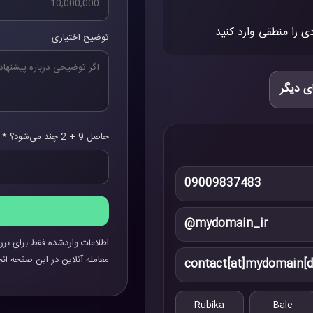
ی را منطقی وارد کنید
توضیح اختیاری
ی دیگر
حاصل 9 + 2 چند می‌شود؟ *
09009837483
@mydomain_ir
اطلاعات واردشده فقط برای برر
معامله آنلاین در این صفحه انج
contact[at]mydomain[d
Rubika
Bale